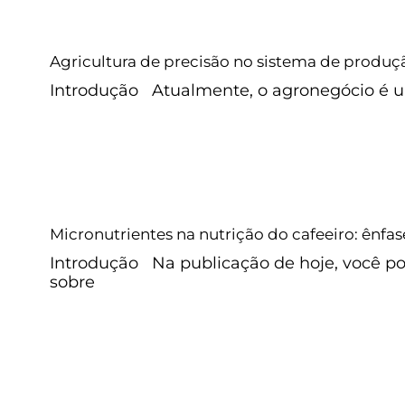
Agricultura de precisão no s
produção de grãos
Agricultura de precisão no sistema de produç
Milho
Sem categoria
Introdução Atualmente, o agronegócio é u
Micronutrientes na nutrição do ca
em boro e zinco
Micronutrientes na nutrição do cafeeiro: ênfa
Adubação de solo
Café
Sem categor
Introdução Na publicação de hoje, você p
sobre
Por que investir na qualidade