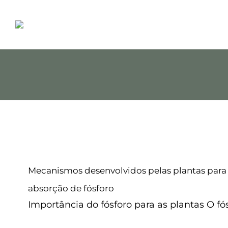
Ir
para
o
conteúdo
Mecanismos desenvolvidos pelas
aumentar a absorção de f
Mecanismos desenvolvidos pelas plantas para
Adubação foliar
Sem categoria
absorção de fósforo
Importância do fósforo para as plantas O fós