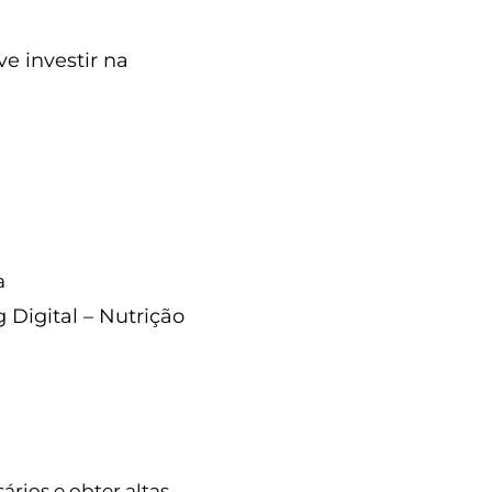
Sem categoria
e investir na
ão da Lavoura
a
Digital – Nutrição
r gastos
odutividades
ários e obter altas