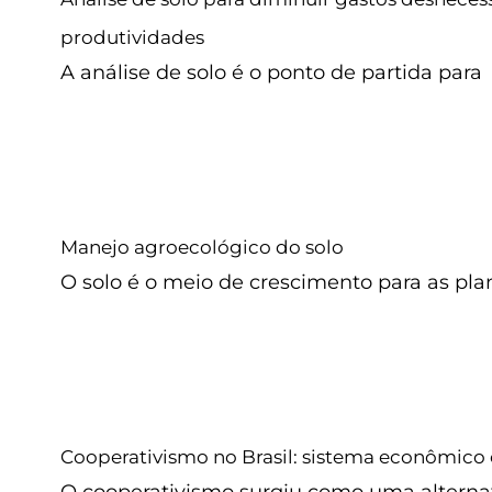
Adubação de solo
Café
Cana-de-açúcar
Milho
produtividades
A análise de solo é o ponto de partida para
Manejo agroecológico do
Adubação de solo
Café
Cana-de-açúcar
Milho
Manejo agroecológico do solo
O solo é o meio de crescimento para as pla
Cooperativismo no Brasil: sistem
social
Cooperativismo no Brasil: sistema econômico e
Sem categoria