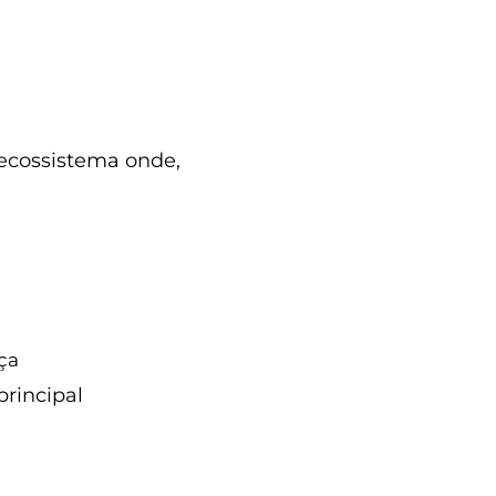
 solo
 ecossistema onde,
nheça essa
ça
principal