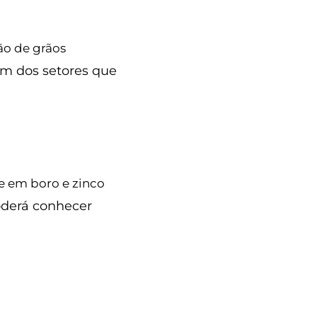
istema de
ão de grãos
m dos setores que
feeiro: ênfase
se em boro e zinco
ia
oderá conhecer
 do solo?