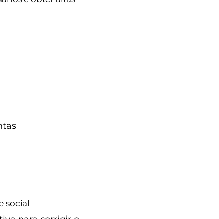
Sem categoria
 solo
Sem categoria
ntas
a econômico e
 social