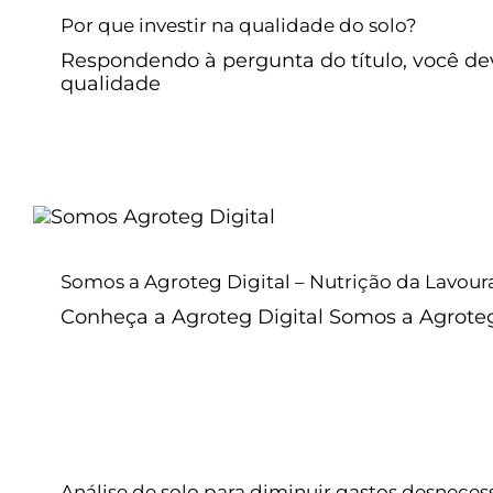
Adubação de solo
Café
Cana-de-açúcar
Milho
Por que investir na qualidade do solo?
Respondendo à pergunta do título, você dev
qualidade
Somos a Agroteg Digital – Nutriç
Sem categoria
Somos a Agroteg Digital – Nutrição da Lavour
Conheça a Agroteg Digital Somos a Agroteg 
Análise de solo para diminui
desnecessários e obter altas pr
Análise de solo para diminuir gastos desnecess