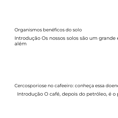
Organismos benéficos do
Adubação de solo
Sem categoria
Organismos benéficos do solo
Introdução Os nossos solos são um grande
além
Cercosporiose no cafeeiro: co
doença
Cercosporiose no cafeeiro: conheça essa doen
Café
Sem categoria
Introdução O café, depois do petróleo, é o 