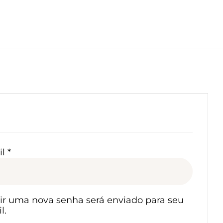
e
Obrigatório
il
*
nir uma nova senha será enviado para seu
l.