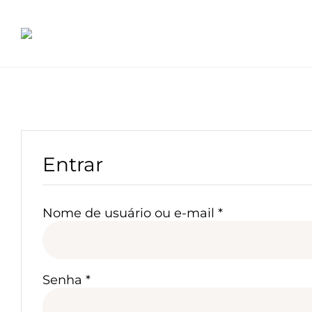
Ir
para
o
conteúdo
Entrar
Obrigatório
Nome de usuário ou e-mail
*
Obrigatório
Senha
*