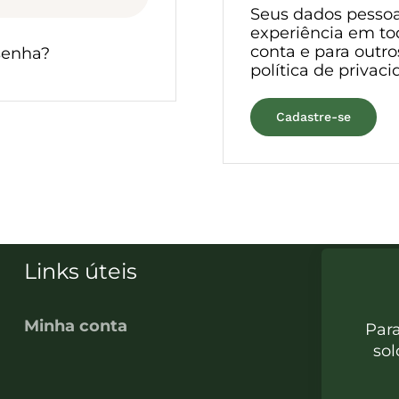
Seus dados pessoa
experiência em tod
conta e para outro
senha?
política de privac
Cadastre-se
Links úteis
Minha conta
Par
sol