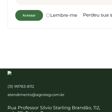
Perdeu sua 
Lembre-me
Acessar
(31) 99783-8112
atendimento@agroteg.com.br
Rua Professor Silvio Starling Brandão, 112,