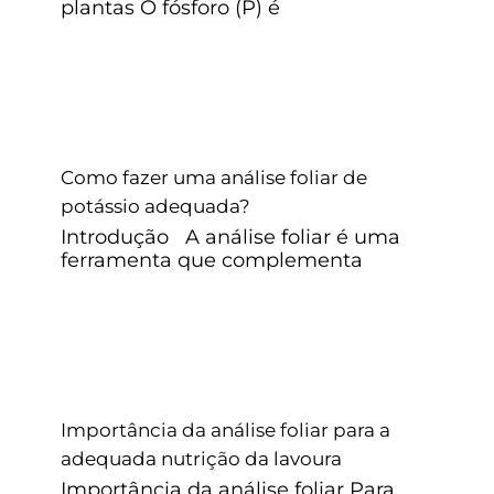
plantas O fósforo (P) é
Como fazer uma análise foliar de
potássio adequada?
Como fazer uma análise foliar de
Adubação foliar
Outras
potássio adequada?
Introdução A análise foliar é uma
ferramenta que complementa
Importância da análise foliar para a
adequada nutrição da lavoura
Importância da análise foliar para a
Adubação foliar
Café
Milho
Outras
adequada nutrição da lavoura
Importância da análise foliar Para