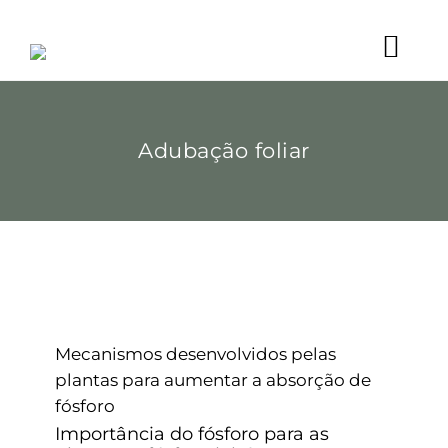
Ir
para
o
Togg
conteúdo
Início
Navi
Empresa
Adubação foliar
Soluções
Serviços
Blog
Projetos
Galeria
Trabalhe conosco
Contato
Mecanismos desenvolvidos pelas
plantas para aumentar a absorção
de fósforo
Mecanismos desenvolvidos pelas
Adubação foliar
Sem categoria
plantas para aumentar a absorção de
fósforo
Importância do fósforo para as