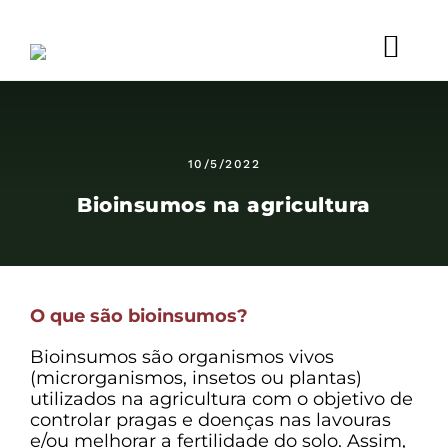
Ir
para
o
Togg
conteúdo
Início
Navi
Empresa
Soluções
10/5/2022
Serviços
Blog
Bioinsumos na agricultura
Projetos
Galeria
Trabalhe conosco
Contato
O que são bioinsumos?
Bioinsumos são organismos vivos
(microrganismos, insetos ou plantas)
utilizados na agricultura com o objetivo de
controlar pragas e doenças nas lavouras
e/ou melhorar a fertilidade do solo. Assim,