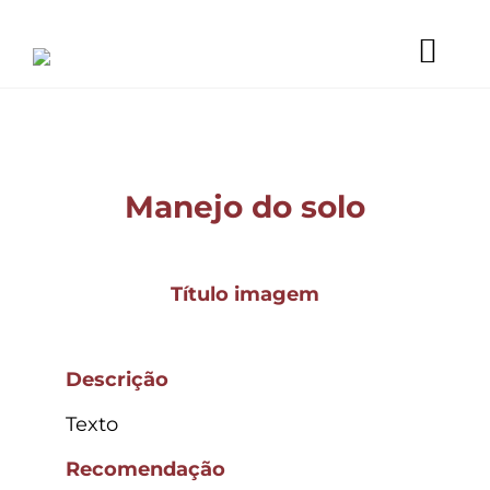
Ir
para
o
Togg
conteúdo
Início
Navi
Empresa
Soluções
Serviços
Blog
Manejo do solo
Projetos
Galeria
Trabalhe conosco
Título imagem
Contato
Descrição
Texto
Recomendação