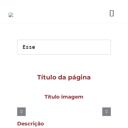
Ir
para
o
Togg
conteúdo
Início
Navi
Empresa
Soluções
Esse
Serviços
Blog
Projetos
Galeria
Trabalhe conosco
Título da página
Contato
Título imagem
Descrição