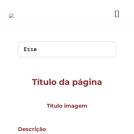
Ir
para
o
Togg
conteúdo
Navi
Esse
Serviços
Projetos
Título da página
Título imagem
Descrição