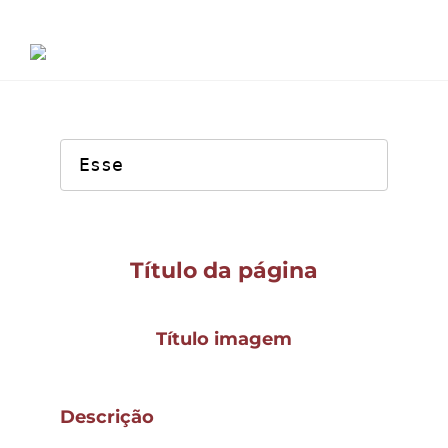
Ir
para
o
conteúdo
Esse
Serviços
Projetos
Título da página
Título imagem
Descrição