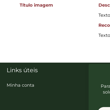
Título imagem
Desc
Text
Rec
Text
Links úteis
Minha conta
Par
sol