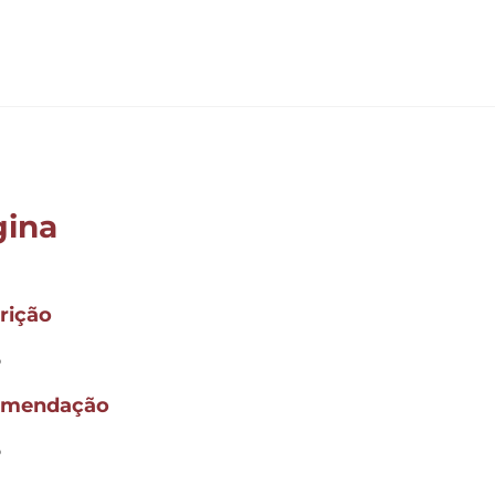
gina
rição
o
omendação
o