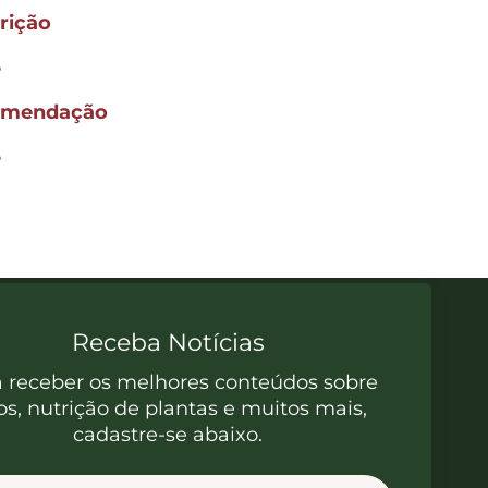
rição
o
omendação
o
Receba Notícias
a receber os melhores conteúdos sobre
os, nutrição de plantas e muitos mais,
cadastre-se abaixo.