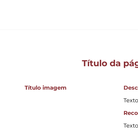
Título da pá
Título imagem
Desc
Text
Rec
Text