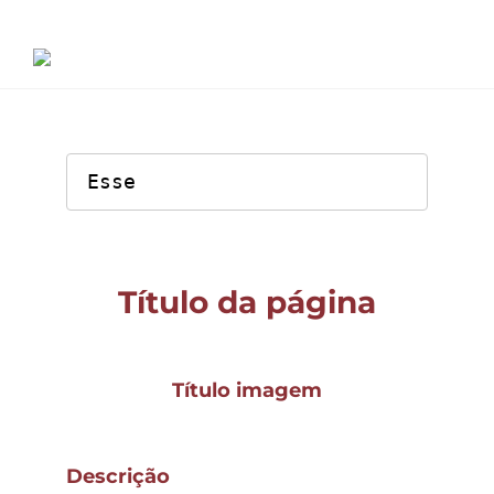
Ir
para
o
conteúdo
Esse
Serviços
Projetos
Título da página
Título imagem
Descrição