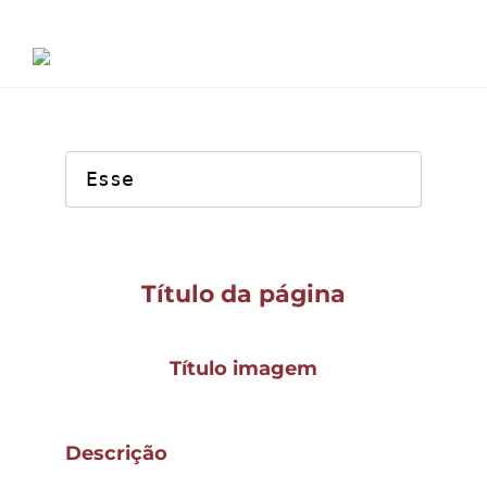
Ir
para
o
conteúdo
Esse
Serviços
Projetos
Título da página
Título imagem
Descrição