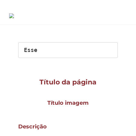
Ir
para
o
conteúdo
Esse
Serviços
Projetos
Título da página
Título imagem
Descrição