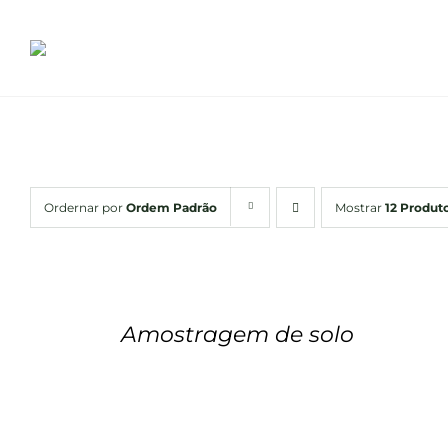
Ir
para
o
conteúdo
Ordernar por
Ordem Padrão
Mostrar
12 Produt
ADICIONAR
AO
CARRINHO
/
Amostragem de solo
VISUALIZAR
R$
49.00